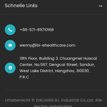
Schnelle Links
+86-571-89710168

wenny@bi-ehealthcare.com

19th Floor, Building 3, Chuangmei Huacai
Center, No.567, Dengcai Street, Sandun,

West Lake District, Hangzhou, 310030,
P.R.C
Urheberrecht ©
ZHEJIANG B.I. Industrial Co.,Ltd.
Alle
Rechte vorbehalten.